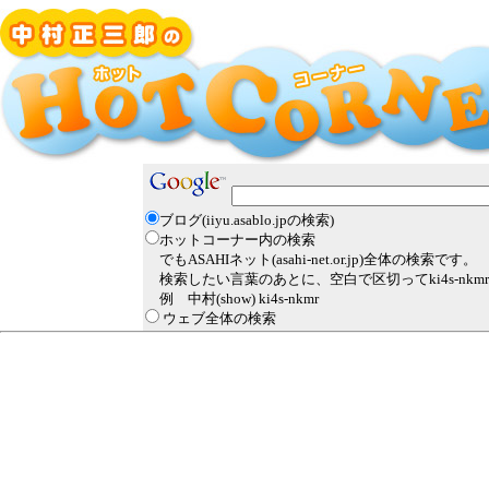
ブログ(iiyu.asablo.jpの検索)
ホットコーナー内の検索
でもASAHIネット(asahi-net.or.jp)全体の検索です。
検索したい言葉のあとに、空白で区切ってki4s-nk
例 中村(show) ki4s-nkmr
ウェブ全体の検索